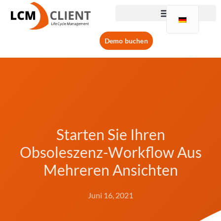
Demo buchen
Starten Sie Ihren
Obsoleszenz-Workflow Aus
Mehreren Ansichten
Juni 16, 2021