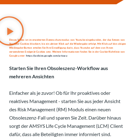
Dieses Video ist im erweiterten Datenschutzmodus von Youtube eingebunden, der das Setzen von
Youtube-Cookies blockiert, bis ein aktiver Klick auf die Wiedergabe erfolgt. Mit Klick auf den obigen
Wiedergabe-Button erteilen Sie Ihre Einwilligung darin, dass Youtube auf dem von Ihnen
verwendeten Endgerät Cookies setz. Weitere Informationen finden Sie in der Cookie-Richtlinie von
Google unter:
https://policies.google.com/privacy
.
Starten Sie Ihren Obsoleszenz-Workflow aus
mehreren Ansichten
Einfacher als je zuvor! Ob für Ihr proaktives oder
reaktives Management - starten Sie aus jeder Ansicht
des Risk Management (RM) Moduls einen neuen
Obsoleszenz-Fall und sparen Sie Zeit. Darüber hinaus
sorgt der AMSYS Life Cycle Management (LCM) Client
dafür, dass alle Beteiligten immer informiert sind.