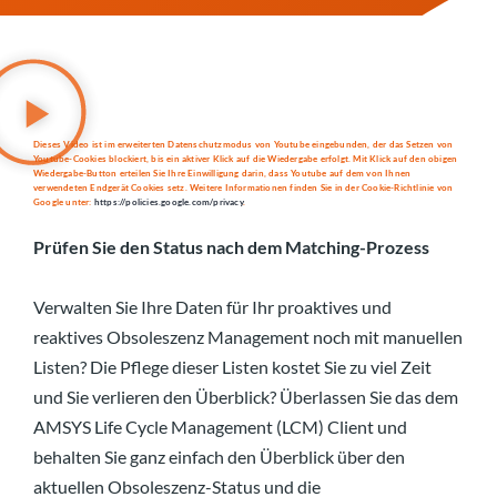
Dieses Video ist im erweiterten Datenschutzmodus von Youtube eingebunden, der das Setzen von
Youtube-Cookies blockiert, bis ein aktiver Klick auf die Wiedergabe erfolgt. Mit Klick auf den obigen
Wiedergabe-Button erteilen Sie Ihre Einwilligung darin, dass Youtube auf dem von Ihnen
verwendeten Endgerät Cookies setz. Weitere Informationen finden Sie in der Cookie-Richtlinie von
Google unter:
https://policies.google.com/privacy
.
Prüfen Sie den Status nach dem Matching-Prozess
Verwalten Sie Ihre Daten für Ihr proaktives und
reaktives Obsoleszenz Management noch mit manuellen
Listen? Die Pflege dieser Listen kostet Sie zu viel Zeit
und Sie verlieren den Überblick? Überlassen Sie das dem
AMSYS Life Cycle Management (LCM) Client und
behalten Sie ganz einfach den Überblick über den
aktuellen Obsoleszenz-Status und die