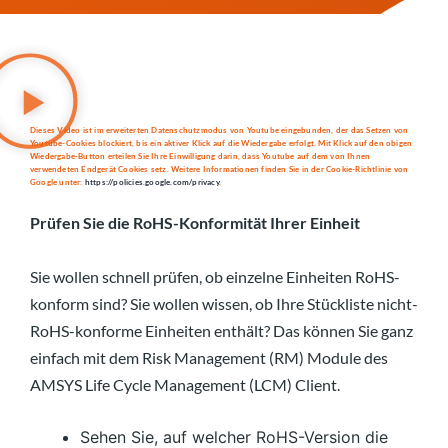
Dieses Video ist im erweiterten Datenschutzmodus von Youtube eingebunden, der das Setzen von
Youtube-Cookies blockiert, bis ein aktiver Klick auf die Wiedergabe erfolgt. Mit Klick auf den obigen
Wiedergabe-Button erteilen Sie Ihre Einwilligung darin, dass Youtube auf dem von Ihnen
verwendeten Endgerät Cookies setz. Weitere Informationen finden Sie in der Cookie-Richtlinie von
Google unter:
https://policies.google.com/privacy
.
Prüfen Sie die RoHS-Konformität Ihrer Einheit
Sie wollen schnell prüfen, ob einzelne Einheiten RoHS-
konform sind? Sie wollen wissen, ob Ihre Stückliste nicht-
RoHS-konforme Einheiten enthält? Das können Sie ganz
einfach mit dem Risk Management (RM) Module des
AMSYS Life Cycle Management (LCM) Client.
Sehen Sie, auf welcher RoHS-Version die